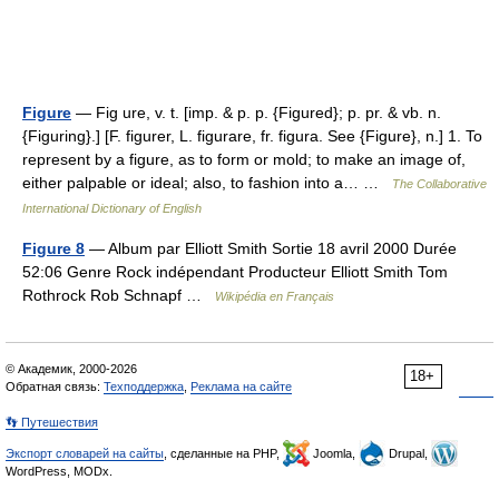
Figure
— Fig ure, v. t. [imp. & p. p. {Figured}; p. pr. & vb. n.
{Figuring}.] [F. figurer, L. figurare, fr. figura. See {Figure}, n.] 1. To
represent by a figure, as to form or mold; to make an image of,
either palpable or ideal; also, to fashion into a… …
The Collaborative
International Dictionary of English
Figure 8
— Album par Elliott Smith Sortie 18 avril 2000 Durée
52:06 Genre Rock indépendant Producteur Elliott Smith Tom
Rothrock Rob Schnapf …
Wikipédia en Français
© Академик, 2000-2026
18+
Обратная связь:
Техподдержка
,
Реклама на сайте
👣 Путешествия
Экспорт словарей на сайты
, сделанные на PHP,
Joomla,
Drupal,
WordPress, MODx.