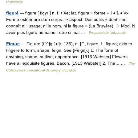
Universelle
figuré
— figure [ figyr ] n. f. • Xe; lat. figura « forme » I ♦ 1 ♦ Vx
Forme extérieure d un corps. ⇒ aspect. Des outils « dont il ne
connaît ni l usage, ni le nom, ni la figure » (La Bruyère). ♢ Mod. N
avoir plus figure humaine : être si mal …
Encyclopédie Universelle
Figure
— Fig ure (f[i^]g [ u]r; 135), n. [F., figure, L. figura; akin to
fingere to form, shape, feign. See {Feign}.] 1. The form of
anything; shape; outline; appearance. [1913 Webster] Flowers
have all exquisite figures. Bacon. [1913 Webster] 2. The… …
The
Collaborative International Dictionary of English