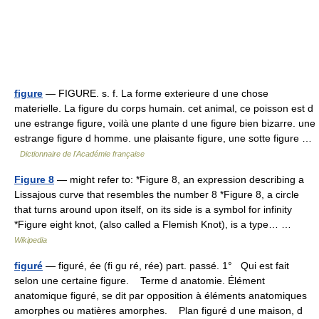
figure
— FIGURE. s. f. La forme exterieure d une chose
materielle. La figure du corps humain. cet animal, ce poisson est d
une estrange figure, voilà une plante d une figure bien bizarre. une
estrange figure d homme. une plaisante figure, une sotte figure …
Dictionnaire de l'Académie française
Figure 8
— might refer to: *Figure 8, an expression describing a
Lissajous curve that resembles the number 8 *Figure 8, a circle
that turns around upon itself, on its side is a symbol for infinity
*Figure eight knot, (also called a Flemish Knot), is a type… …
Wikipedia
figuré
— figuré, ée (fi gu ré, rée) part. passé. 1° Qui est fait
selon une certaine figure. Terme d anatomie. Élément
anatomique figuré, se dit par opposition à éléments anatomiques
amorphes ou matières amorphes. Plan figuré d une maison, d