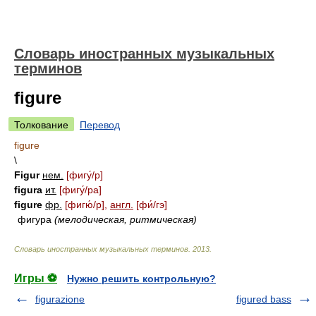
Словарь иностранных музыкальных
терминов
figure
Толкование
Перевод
figure
\
Figur
нем.
[фиг
у́/
р]
figura
ит.
[фиг
у́/
ра]
figure
фр.
[фиг
ю́/
р]
,
англ.
[ф
и́/
гэ]
фигура
(мелодическая, ритмическая)
Словарь иностранных музыкальных терминов
.
2013
.
Игры ⚽
Нужно решить контрольную?
figurazione
figured bass