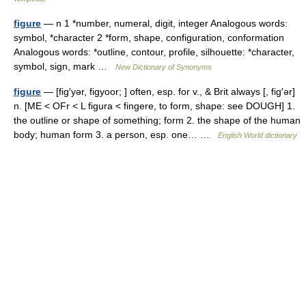
figure
— n 1 *number, numeral, digit, integer Analogous words:
symbol, *character 2 *form, shape, configuration, conformation
Analogous words: *outline, contour, profile, silhouette: *character,
symbol, sign, mark …
New Dictionary of Synonyms
figure
— [fig′yər, figyoor; ] often, esp. for v., & Brit always [, fig′ər]
n. [ME < OFr < L figura < fingere, to form, shape: see DOUGH] 1.
the outline or shape of something; form 2. the shape of the human
body; human form 3. a person, esp. one… …
English World dictionary