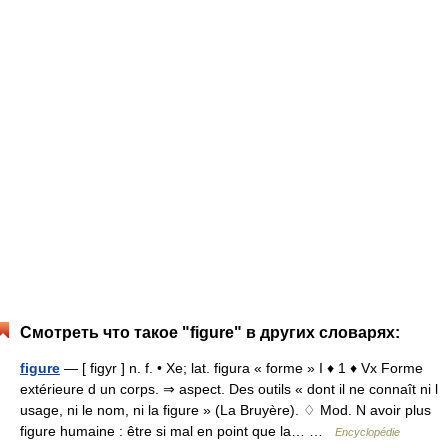
Смотреть что такое "figure" в других словарях:
figure
— [ figyr ] n. f. • Xe; lat. figura « forme » I ♦ 1 ♦ Vx Forme
extérieure d un corps. ⇒ aspect. Des outils « dont il ne connaît ni l
usage, ni le nom, ni la figure » (La Bruyère). ♢ Mod. N avoir plus
figure humaine : être si mal en point que la… …
Encyclopédie